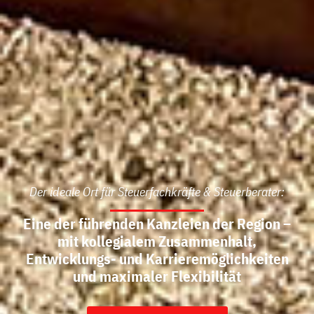
Der ideale Ort für Steuerfachkräfte & Steuerberater:
Eine der führenden Kanzleien der Region –
mit kollegialem Zusammenhalt,
Entwicklungs- und Karrieremöglichkeiten
und maximaler Flexibilität